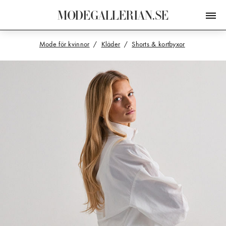
M
O
D
E
G
A
L
L
E
R
I
A
N
.
S
E
Mode för kvinnor
Kläder
Shorts & kortbyxor